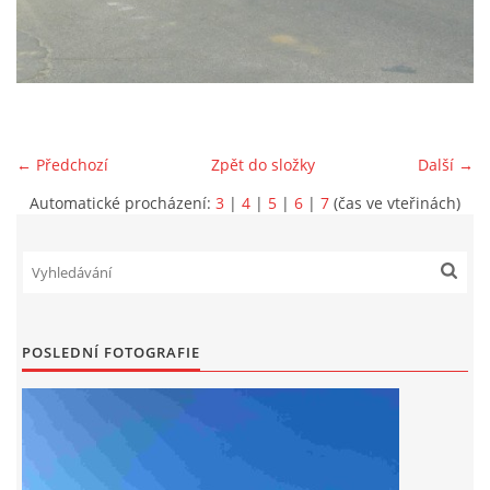
DRUŽSTVO MUŽŮ
KONTAKT
← Předchozí
Zpět do složky
Další →
VÝROČNÍ ZPRÁVY
Automatické procházení:
3
|
4
|
5
|
6
|
7
(čas ve vteřinách)
DOTACE POSKYTNUTÁ Z ROZPOČTU JIHOMORAVSKÉHO
KRAJE
JEDNOTNÝ SYSTÉM VAROVÁNÍ A VYROZUMĚNÍ
POSLEDNÍ FOTOGRAFIE
OBYVATELSTVA ČR
VÝBOR SDH
KALENDÁŘ SDH