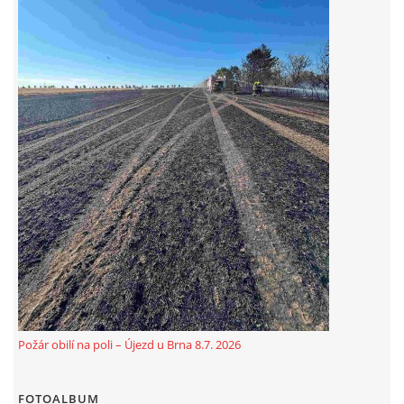
© 2026 eStránky.cz
|
Aktualizováno: 5. 8. 2026
Požár obilí na poli – Újezd u Brna 8.7. 2026
FOTOALBUM