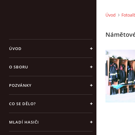
Úvod
Fotoa
Námětové 
ÚVOD
O SBORU
POZVÁNKY
CO SE DĚLO?
MLADÍ HASIČI