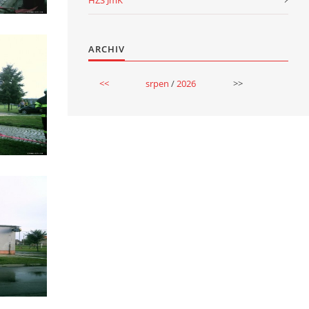
HZS JmK
ARCHIV
<<
srpen
/
2026
>>