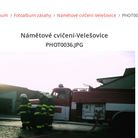
lbum
Fotoalbum zásahy
Námětové cvičení-Velešovice
PHOT00
Námětové cvičení-Velešovice
PHOT0036.JPG