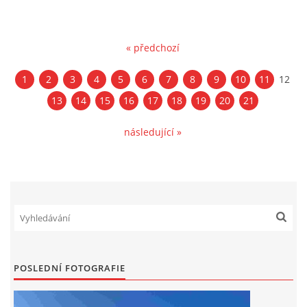
« předchozí
1
2
3
4
5
6
7
8
9
10
11
12
13
14
15
16
17
18
19
20
21
následující »
POSLEDNÍ FOTOGRAFIE