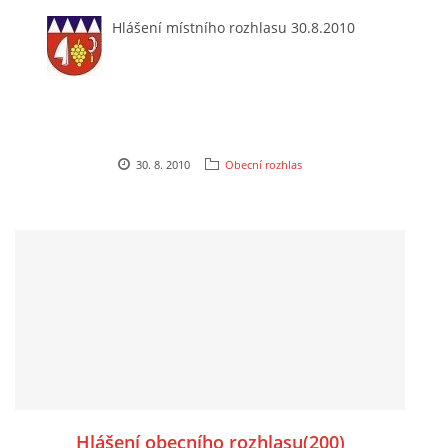
Hlášení místního rozhlasu 30.8.2010
DRUŽSTVO MUŽŮ
KONTAKT
VÝROČNÍ ZPRÁVY
30. 8. 2010
Obecní rozhlas
DOTACE POSKYTNUTÁ Z ROZPOČTU JIHOMORAVSKÉHO
KRAJE
JEDNOTNÝ SYSTÉM VAROVÁNÍ A VYROZUMĚNÍ
OBYVATELSTVA ČR
VÝBOR SDH
Hlášení obecního rozhlasu(200)
KALENDÁŘ SDH