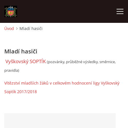
Úvod
Mladí hasiči
ÚVOD
Mladí hasiči
O SBORU
Vyškovský SOPTÍK
(pozvánky, průběžné výsledky, směrnice,
POZVÁNKY
pravidla)
Vítězství mladších žáků v celkovém hodnocení ligy Vyškovský
CO SE DĚLO?
Soptík 2017/2018
MLADÍ HASIČI
ZÁSAHOVÁ JEDNOTKA