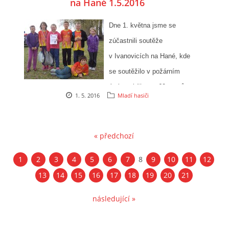
na Hané 1.5.2016
Dne 1. května jsme se
zúčastnili soutěže
v Ivanovicích na Hané, kde
se soutěžilo v požárním
útoku a běhu na 60 metrů
1. 5. 2016
Mladí hasiči
s překážkami.
« předchozí
1
2
3
4
5
6
7
8
9
10
11
12
13
14
15
16
17
18
19
20
21
následující »