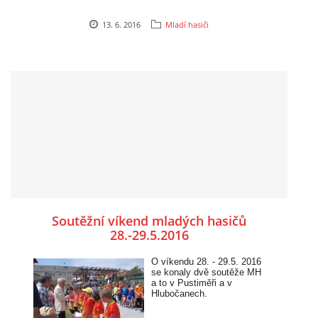
13. 6. 2016
Mladí hasiči
Soutěžní víkend mladých hasičů
28.-29.5.2016
O víkendu 28. - 29.5. 2016
se konaly dvě soutěže MH
a to v Pustiměři a v
Hlubočanech.