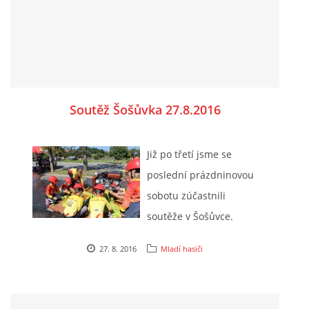
DRUŽSTVO MUŽŮ
KONTAKT
Soutěž Šošůvka 27.8.2016
VÝROČNÍ ZPRÁVY
DOTACE POSKYTNUTÁ Z ROZPOČTU JIHOMORAVSKÉHO
Již po třetí jsme se
KRAJE
poslední prázdninovou
sobotu zúčastnili
JEDNOTNÝ SYSTÉM VAROVÁNÍ A VYROZUMĚNÍ
soutěže v Šošůvce.
OBYVATELSTVA ČR
27. 8. 2016
Mladí hasiči
VÝBOR SDH
KALENDÁŘ SDH