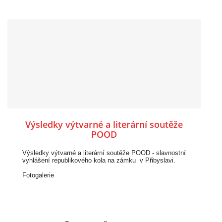
Fotogalerie Dražovice
Fotogalerie Křenovice
Fotogalerie Topolany
Výsledky výtvarné a literární soutěže
POOD
Výsledky výtvarné a literární soutěže POOD - slavnostní
vyhlášení republikového kola na zámku v Přibyslavi.
Fotogalerie